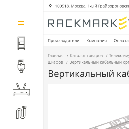
109518, Москва, 1-ый Грайвороновский
Каталог
товаров
Производители
Компания
Оплата
Шкафы и стойки
Главная
Каталог товаров
Телекомм
шкафов
Вертикальный кабельный орг
Компоненты СКС
Вертикальный ка
Активное оборудование
Волоконно-оптические
компоненты