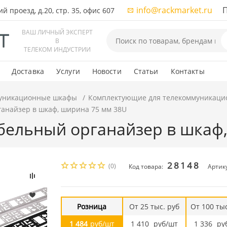
info@rackmarket.ru
ПН-
 проезд, д.20, стр. 35, офис 607
ВАШ ЛИЧНЫЙ ЭКСПЕРТ
В
ТЕЛЕКОМ ИНДУСТРИИ
Доставка
Услуги
Новости
Статьи
Контакты
уникационные шкафы
Комплектующие для телекоммуникаци
анайзер в шкаф, ширина 75 мм 38U
бельный органайзер в шкаф,
28148
(0)
Код товара:
Артик
Розница
От 25 тыс. руб
От 100 тыс
1 484
руб/шт
1 410
руб/шт
1 336
ру