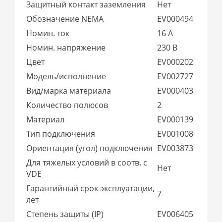
Защитный контакт заземления
Нет
Обозначение NEMA
EV000494
Номин. ток
16 А
Номин. напряжение
230 В
Цвет
EV000202
Модель/исполнение
EV002727
Вид/марка материала
EV000403
Количество полюсов
2
Материал
EV000139
Тип подключения
EV001008
Ориентация (угол) подключения
EV003873
Для тяжелых условий в соотв. с
Нет
VDE
Гарантийный срок эксплуатации,
7
лет
Степень защиты (IP)
EV006405