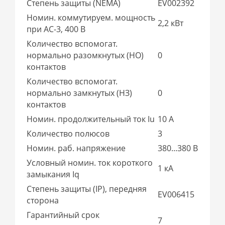
Степень защиты (NEMA)
EV002392
Номин. коммутируем. мощность
2,2 кВт
при AC-3, 400 В
Количество вспомогат.
нормально разомкнутых (НО)
0
контактов
Количество вспомогат.
нормально замкнутых (НЗ)
0
контактов
Номин. продолжительный ток Iu
10 А
Количество полюсов
3
Номин. раб. напряжение
380...380 В
Условный номин. ток короткого
1 кА
замыкания Iq
Степень защиты (IP), передняя
EV006415
сторона
Гарантийный срок
7