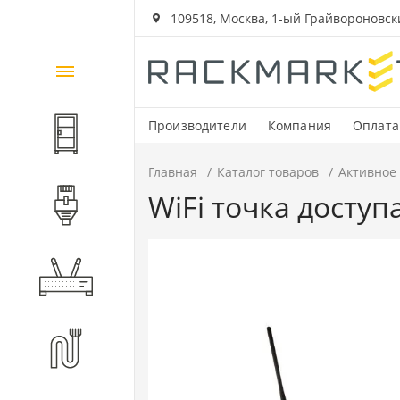
109518, Москва, 1-ый Грайвороновский
Каталог
товаров
Производители
Компания
Оплата
Шкафы и стойки
Главная
Каталог товаров
Активное
WiFi точка доступ
Компоненты СКС
Активное оборудование
Волоконно-оптические
компоненты