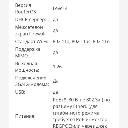
Версия
Level 4
RouterOS:
DHCP-сервер:
да
Межсетевой
да
экран Firewall:
Стандарт Wi-Fi:
802.11a; 802.11ac; 802.11n
Поддержка
да
MIMO:
Выходная
1.26
мощность:
Подключение
Да
3G/4G-модема:
USB:
да
PoE (8..30 В, не 802.3af) по
разъему Ether0 (для
гигабитного режима
Питание:
требуется PoE-инжектор
RBGPOE)или через джек