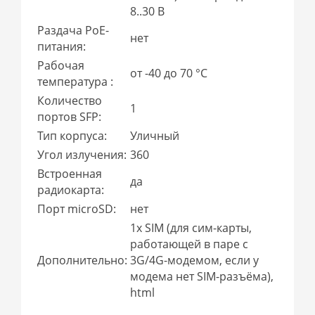
8..30 В
Раздача PoE-
нет
питания:
Рабочая
от -40 до 70 °С
температура :
Количество
1
портов SFP:
Тип корпуса:
Уличный
Угол излучения:
360
Встроенная
да
радиокарта:
Порт microSD:
нет
1x SIM (для сим-карты,
работающей в паре с
Дополнительно:
3G/4G-модемом, если у
модема нет SIM-разъёма),
html