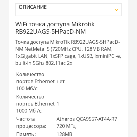
ОПИСАНИЕ
WiFi точка доступа Mikrotik
RB922UAGS-5HPacD-NM
Точка доступа MikroTik RB922UAGS-5HPacD-
NM NetMetal 5 (720MHz CPU, 128MB RAM,
1xGigabit LAN, 1xSFP cage, 1xUSB, lxminiPCl-e,
built-in 5Ghz 802.11ac 2x
Количество
портов Ethernet
нет
100 Мб/с:
Количество
портов Ethernet
1
1000 Мб /с:
Частота
Atheros QCA9557-AT4A-R7
процессора:
720 МГц
Память :
128МВ