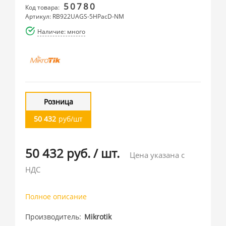
50780
Код товара:
Артикул: RB922UAGS-5HPacD-NM
Наличие: много
Розница
50 432
руб/шт
50 432 руб.
/
шт.
Цена указана с
НДС
Полное описание
Производитель
Mikrotik