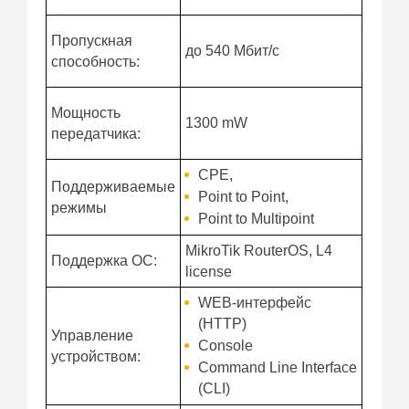
Пропускная
до 540 Мбит/с
способность:
Мощность
1300 mW
передатчика:
CPE,
Поддерживаемые
Point to Point,
режимы
Point to Multipoint
MikroTik RouterOS, L4
Поддержка ОС:
license
WEB-интерфейс
(HTTP)
Управление
Console
устройством:
Command Line Interface
(CLI)