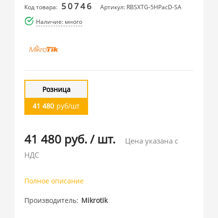
50746
Код товара:
Артикул: RBSXTG-5HPacD-SA
Наличие: много
Розница
41 480
руб/шт
41 480 руб.
/
шт.
Цена указана с
НДС
Полное описание
Производитель
Mikrotik