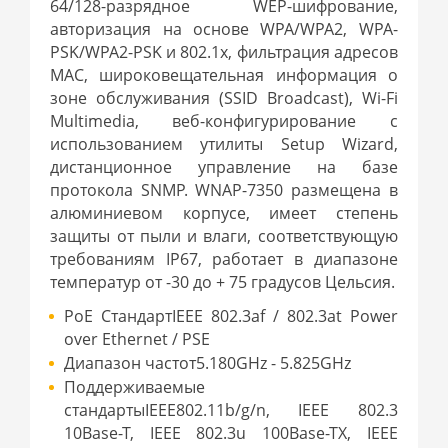
64/128-разрядное WEP-шифрование,
авторизация на основе WPA/WPA2, WPA-
PSK/WPA2-PSK и 802.1x, фильтрация адресов
MAC, широковещательная информация о
зоне обслуживания (SSID Broadcast), Wi-Fi
Multimedia, веб-конфигурирование с
использованием утилиты Setup Wizard,
дистанционное управление на базе
протокола SNMP. WNAP-7350 размещена в
алюминиевом корпусе, имеет степень
защиты от пыли и влаги, соответствующую
требованиям IP67, работает в диапазоне
температур от -30 до + 75 градусов Цельсия.
PoE СтандартIEEE 802.3af / 802.3at Power
over Ethernet / PSE
Диапазон частот5.180GHz - 5.825GHz
Поддерживаемые
стандартыIEEE802.11b/g/n, IEEE 802.3
10Base-T, IEEE 802.3u 100Base-TX, IEEE