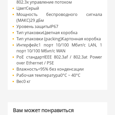
802.3x управление потоком
ЦветСерый
Мощность беспроводного сигнала
(МАКС)29 дБм
Уровень защитыIP67
Тип упаковкиЦветная коробка
Тип упаковки (packing)Картонная коробка
Интерфейс1 порт 10/100 Мбит/с LAN, 1
порт 10/100 Мбит/с WAN
PoE cтандартIEEE 802.3af / 802.3at Power
over Ethernet / PSE
Влажность<95% без конденсации
Рабочая температура0°С ~ 40°С
Вес0 кг
Вам может понравиться