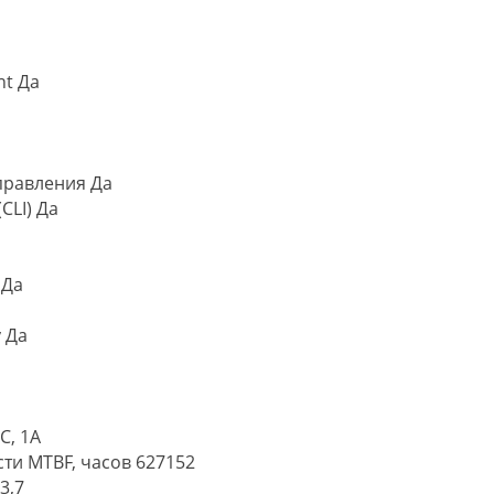
nt Да
правления Да
CLI) Да
 Да
y Да
C, 1A
ти MTBF, часов 627152
3,7