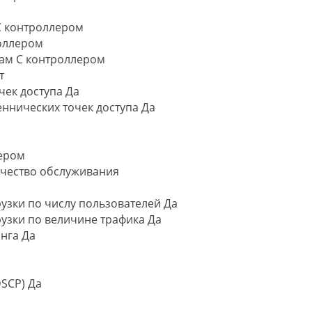
С контроллером
оллером
ам С контроллером
т
ек доступа Да
ннических точек доступа Да
лером
ачество обслуживания
узки по числу пользователей Да
узки по величине трафика Да
нга Да
DSCP) Да