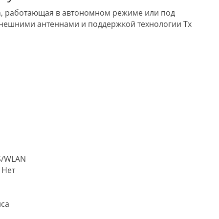
g/n, работающая в автономном режиме или под
внешними антеннами и поддержкой технологии Tx
S/WLAN
 Нет
йса