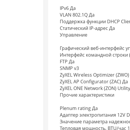
IPv6 Да
VLAN 802.1Q Да
Поддержка функции DHCP Clie
Статический IP-адрес Да
Управление
Графический веб-интерфейс у
Интерфейс командной строки (
FTP Да
SNMP v3
ZyXEL Wireless Optimizer (ZWO)
ZyXEL AP Configurator (ZAC) Да
ZyXEL ONE Network (ZON) Utilit
Прочие характеристики
Plenum rating Да
Адаптер электропитания 12V D
Значение параметра надежнос
Тепловая мощность, BTU/час 1