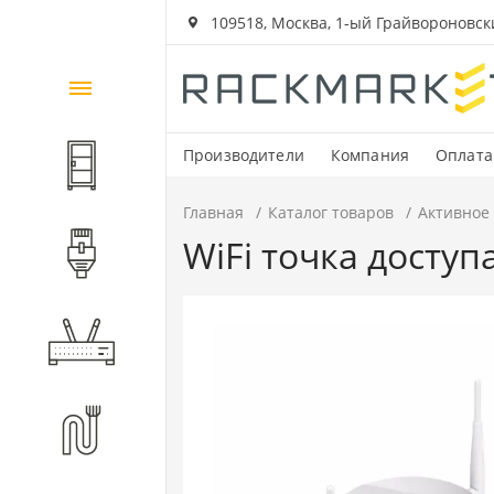
109518, Москва, 1-ый Грайвороновский
Каталог
товаров
Производители
Компания
Оплата
Шкафы и стойки
Главная
Каталог товаров
Активное
WiFi точка доступ
Компоненты СКС
Активное оборудование
Волоконно-оптические
компоненты