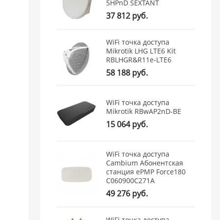
5HPnD SEXTANT
37 812 руб.
WiFi точка доступа
Mikrotik LHG LTE6 Kit
RBLHGR&R11e-LTE6
58 188 руб.
WiFi точка доступа
Mikrotik RBwAP2nD-BE
15 064 руб.
WiFi точка доступа
Cambium Абонентская
станция ePMP Force180
C060900C271A
49 276 руб.
WiFi точка доступа