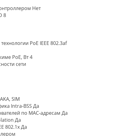
онтроллером Нет
D 8
технологии PoE IEEE 802.3af
име PoE, Вт 4
ности сети
 AKA, SIM
ка Intra-BSS Да
вателей по MAC-адресам Да
lation Да
E 802.1x Да
ллером