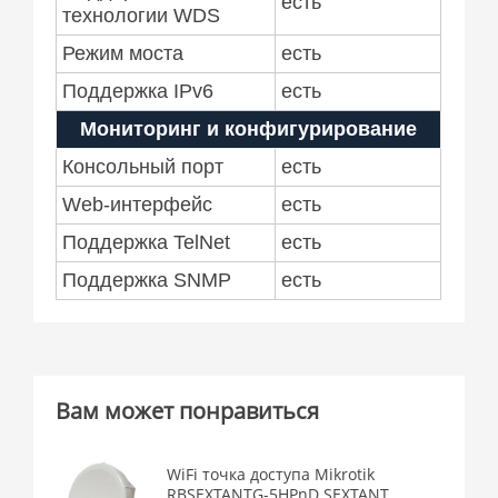
есть
технологии WDS
Режим моста
есть
Поддержка IPv6
есть
Мониторинг и конфигурирование
Консольный порт
есть
Web-интерфейс
есть
Поддержка TelNet
есть
Поддержка SNMP
есть
Вам может понравиться
WiFi точка доступа Mikrotik
RBSEXTANTG-5HPnD SEXTANT