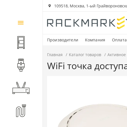
109518, Москва, 1-ый Грайвороновский
Каталог
товаров
Производители
Компания
Оплата
Шкафы и стойки
Главная
Каталог товаров
Активное
WiFi точка доступ
Компоненты СКС
Активное оборудование
Волоконно-оптические
компоненты