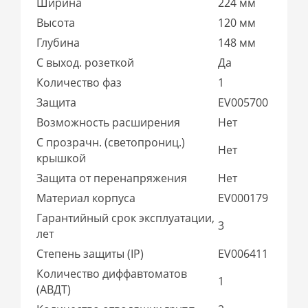
Ширина
224 мм
Высота
120 мм
Глубина
148 мм
С выход. розеткой
Да
Количество фаз
1
Защита
EV005700
Возможность расширения
Нет
С прозрачн. (светопрониц.)
Нет
крышкой
Защита от перенапряжения
Нет
Материал корпуса
EV000179
Гарантийный срок эксплуатации,
3
лет
Степень защиты (IP)
EV006411
Количество диффавтоматов
1
(АВДТ)