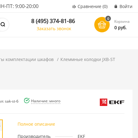
ПТ: 9:00-20:00
Сравнение
(0)
Войти
0
8 (495) 374-81-86
Корзина
0 руб.
Заказать звонок
ты комплектации шкафов
Клеммные колодки JXB-ST
Наличие: много
л: sak-st-6
Полное описание
б
Производитель
EKF