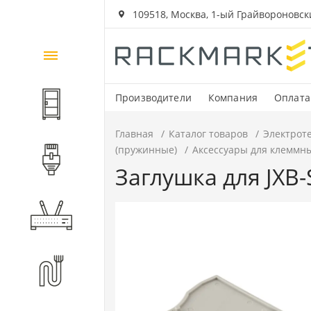
109518, Москва, 1-ый Грайвороновский
Каталог
товаров
Производители
Компания
Оплата
Шкафы и стойки
Главная
Каталог товаров
Электрот
(пружинные)
Аксессуары для клеммны
Компоненты СКС
Заглушка для JXB-
Активное оборудование
Волоконно-оптические
компоненты