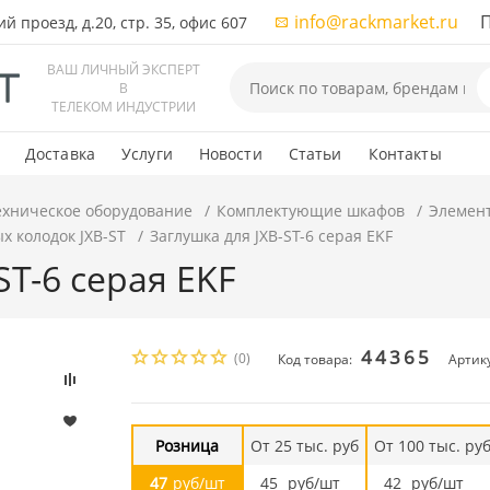
info@rackmarket.ru
ПН-
 проезд, д.20, стр. 35, офис 607
ВАШ ЛИЧНЫЙ ЭКСПЕРТ
В
ТЕЛЕКОМ ИНДУСТРИИ
Доставка
Услуги
Новости
Статьи
Контакты
ехническое оборудование
Комплектующие шкафов
Элемен
х колодок JXB-ST
Заглушка для JXB-ST-6 серая EKF
ST-6 серая EKF
44365
(0)
Код товара:
Артику
Розница
От 25 тыс. руб
От 100 тыс. ру
47
руб/шт
45
руб/шт
42
руб/шт