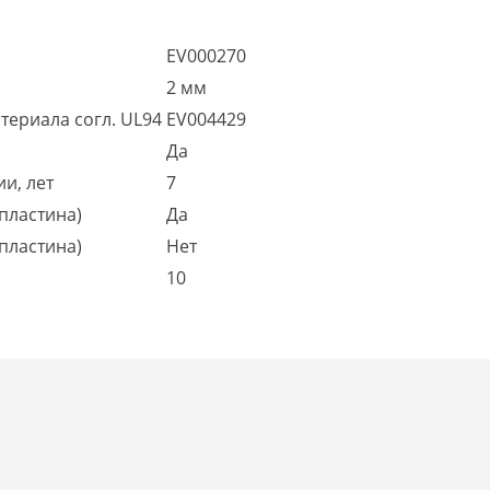
EV000270
2 мм
териала согл. UL94
EV004429
Да
и, лет
7
пластина)
Да
пластина)
Нет
10