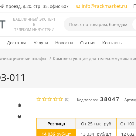
info@rackmarket.ru
ПН-
 проезд, д.20, стр. 35, офис 607
ВАШ ЛИЧНЫЙ ЭКСПЕРТ
В
ТЕЛЕКОМ ИНДУСТРИИ
Доставка
Услуги
Новости
Статьи
Контакты
уникационные шкафы
Комплектующие для телекоммуникаци
03-011
38047
(0)
Код товара:
Артик
Розница
От 25 тыс. руб
От 100 
14 036
руб/шт
13 334
руб/шт
12 632