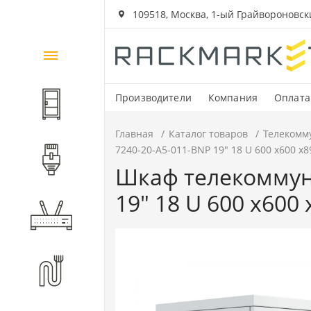
109518, Москва, 1-ый Грайвороновский
Каталог
товаров
Производители
Компания
Оплата
Шкафы и стойки
Главная
Каталог товаров
Телекомм
7240-20-A5-011-BNP 19" 18 U 600 x600 x
Компоненты СКС
Шкаф телекоммун
19" 18 U 600 x600
Активное оборудование
Волоконно-оптические
компоненты