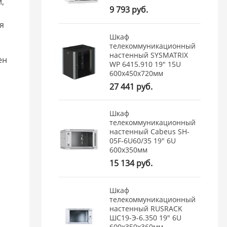
,
9 793 руб.
я
Шкаф
телекоммуникационный
настенный SYSMATRIX
ен
WP 6415.910 19" 15U
600x450x720мм
27 441 руб.
Шкаф
телекоммуникационный
настенный Cabeus SH-
05F-6U60/35 19" 6U
600x350мм
15 134 руб.
Шкаф
телекоммуникационный
настенный RUSRACK
ШС19-Э-6.350 19" 6U
600x350x360мм