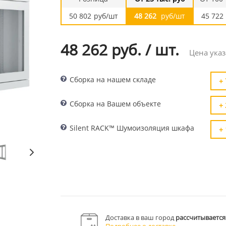
50 802
руб/шт
48 262
руб/шт
45 722
48 262 руб.
/
шт.
Цена указ
Сборка на нашем складе
+ 
Сборка на Вашем объекте
+ 
Silent RACK™ Шумоизоляция шкафа
+ 
Доставка в ваш город
рассчитывается
Подробнее о доставке