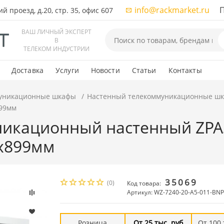
info@rackmarket.ru
ПН-
 проезд, д.20, стр. 35, офис 607
ВАШ ЛИЧНЫЙ ЭКСПЕРТ
В
ТЕЛЕКОМ ИНДУСТРИИ
Доставка
Услуги
Новости
Статьи
Контакты
уникационные шкафы
Настенный телекоммуникационные ш
899мм
икационный настенный ZPAS
 x899мм
35069
(0)
Код товара:
Артикул: WZ-7240-20-A5-011-BN
Розница
От 25 тыс. руб
От 100 