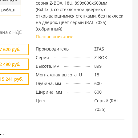
серия Z-BOX, 18U, 899x600х600мм
(ВхШхГ), со стеклянной дверью, с
руб/шт
открывающимися стенками, без наклеек
на дверях, цвет серый (RAL 7035)
(собранный)
ана с НДС
Полное описание
Производитель
ZPAS
7 620 руб.
Серия
Z-BOX
2 490 руб.
Высота, мм
899
Монтажная высота, U
18
15 241 руб.
Глубина, мм
600
Ширина, мм
600
Цвет
Cерый (RAL
7035)