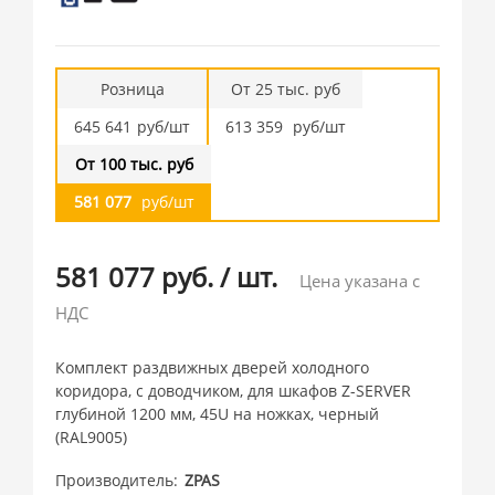
Розница
От 25 тыс. руб
645 641
руб/шт
613 359
руб/шт
От 100 тыс. руб
581 077
руб/шт
581 077 руб.
/
шт.
Цена указана с
НДС
Комплект раздвижных дверей холодного
коридора, с доводчиком, для шкафов Z-SERVER
глубиной 1200 мм, 45U на ножках, черный
(RAL9005)
Производитель
ZPAS