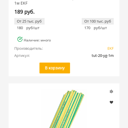
1м EKF
189 руб.
От 25 тыс. руб
От 100 тыс. руб
180
руб/шт
170
руб/шт
Наличие: много
Производитель:
EKF
Артикул:
tut-20-yg-1m
В корзину