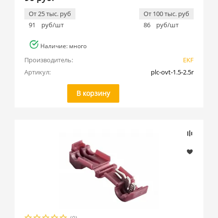
От 25 тыс. руб
От 100 тыс. руб
91
руб/шт
86
руб/шт
Наличие: много
Производитель:
EKF
Артикул:
plc-ovt-1.5-2.5r
В корзину