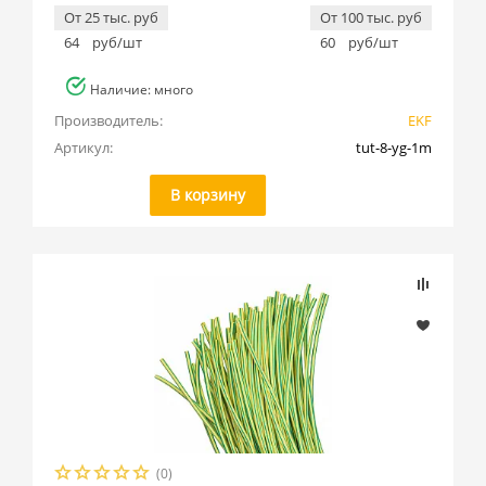
От 25 тыс. руб
От 100 тыс. руб
64
руб/шт
60
руб/шт
Наличие: много
Производитель:
EKF
Артикул:
tut-8-yg-1m
В корзину
(0)