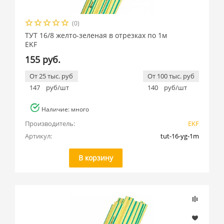
(0)
ТУТ 16/8 желто-зеленая в отрезках по 1м
EKF
155 руб.
От 25 тыс. руб
От 100 тыс. руб
147
руб/шт
140
руб/шт
Наличие: много
Производитель:
EKF
Артикул:
tut-16-yg-1m
В корзину