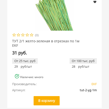
(0)
ТУТ 2/1 желто-зеленая в отрезках по 1м
EKF
31 руб.
От 25 тыс. руб
От 100 тыс. руб
29
руб/шт
28
руб/шт
Наличие: много
Производитель:
EKF
Артикул:
tut-2-yg-1m
В корзину