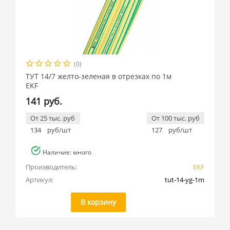
(0)
ТУТ 14/7 желто-зеленая в отрезках по 1м
EKF
141 руб.
От 25 тыс. руб
От 100 тыс. руб
134
руб/шт
127
руб/шт
Наличие: много
Производитель:
EKF
Артикул:
tut-14-yg-1m
В корзину