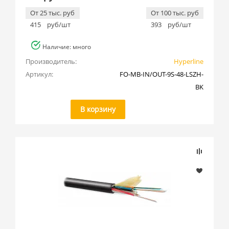
Belden (
11
)
От 25 тыс. руб
От 100 тыс. руб
Cabeus (
149
)
415
руб/шт
393
руб/шт
DKC (
6
)
Наличие: много
Hyperline (
305
)
Производитель:
Hyperline
Konoos (
1
)
Артикул:
FO-MB-IN/OUT-9S-48-LSZH-
Nexans (
15
)
BK
Rexant (
1
)
В корзину
SINELLS (
2
)
Teldor (
22
)
TopLAN (
1
)
TWT (
20
)
ZPAS (
1
)