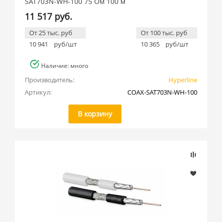
SAT703N-WH-100 75 Ом 100 м
11 517 руб.
От 25 тыс. руб
От 100 тыс. руб
10 941
руб/шт
10 365
руб/шт
Наличие: много
Производитель:
Hyperline
Артикул:
COAX-SAT703N-WH-100
В корзину