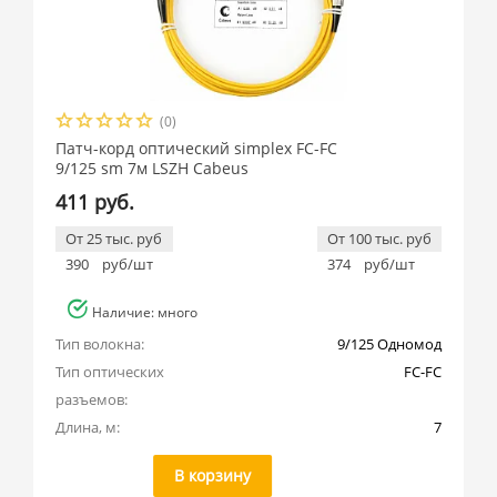
(0)
Патч-корд оптический simplex FC-FC
9/125 sm 7м LSZH Cabeus
411 руб.
От 25 тыс. руб
От 100 тыс. руб
390
руб/шт
374
руб/шт
Наличие: много
Тип волокна:
9/125 Одномод
Тип оптических 
FC-FC
разъемов:
Длина, м:
7
В корзину