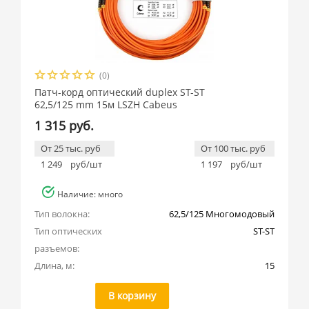
(0)
Патч-корд оптический duplex ST-ST
62,5/125 mm 15м LSZH Cabeus
1 315 руб.
От 25 тыс. руб
От 100 тыс. руб
1 249
руб/шт
1 197
руб/шт
Наличие: много
Тип волокна:
62,5/125 Многомодовый
Тип оптических 
ST-ST
разъемов:
Длина, м:
15
В корзину