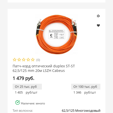
(0)
Патч-корд оптический duplex ST-ST
62,5/125 mm 20м LSZH Cabeus
1 479 руб.
От 25 тыс. руб
От 100 тыс. руб
1 405
руб/шт
1 346
руб/шт
Наличие: много
Тип волокна:
62,5/125 Многомодовый