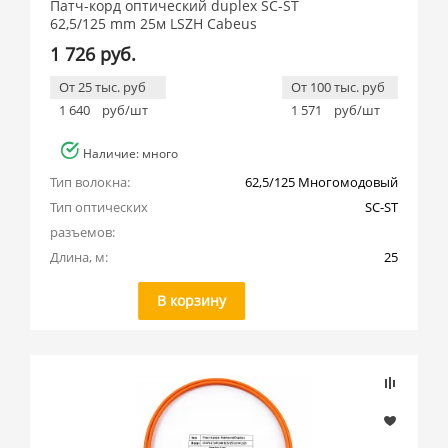
Патч-корд оптический duplex SC-ST
62,5/125 mm 25м LSZH Cabeus
1 726 руб.
От 25 тыс. руб
От 100 тыс. руб
1 640
руб/шт
1 571
руб/шт
Наличие: много
Тип волокна:
62,5/125 Многомодовый
Тип оптических 
SC-ST
разъемов:
Длина, м:
25
В корзину