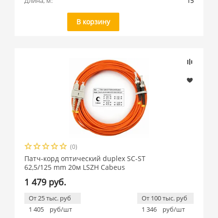
Длина, м:
15
В корзину
(0)
Патч-корд оптический duplex SC-ST
62,5/125 mm 20м LSZH Cabeus
1 479 руб.
От 25 тыс. руб
От 100 тыс. руб
1 405
руб/шт
1 346
руб/шт