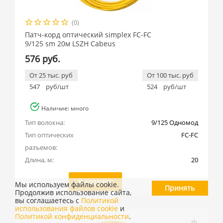
(0)
Патч-корд оптический simplex FC-FC
9/125 sm 20м LSZH Cabeus
576 руб.
От 25 тыс. руб
От 100 тыс. руб
547
руб/шт
524
руб/шт
Наличие: много
Тип волокна:
9/125 Одномод
Тип оптических 
FC-FC
разъемов:
Длина, м:
20
В корзину
Мы используем файлы cookie.
Принять
Продолжив использование сайта,
вы соглашаетесь с
Политикой
использования файлов cookie
и
Политикой конфиденциальности
.