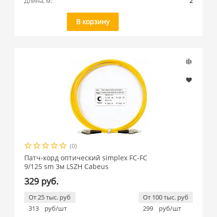
Длина, м:
2
В корзину
(0)
Патч-корд оптический simplex FC-FC
9/125 sm 3м LSZH Cabeus
329 руб.
От 25 тыс. руб
От 100 тыс. руб
313
руб/шт
299
руб/шт