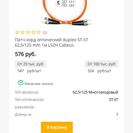
(0)
Патч-корд оптический duplex ST-ST
62,5/125 mm 1м LSZH Cabeus
576 руб.
От 25 тыс. руб
От 100 тыс. руб
547
руб/шт
524
руб/шт
Наличие: много
Тип волокна:
62,5/125 Многомодовый
Тип оптических 
ST-ST
разъемов:
Длина, м:
1
В корзину