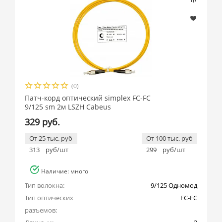
(0)
Патч-корд оптический simplex FC-FC
9/125 sm 2м LSZH Cabeus
329 руб.
От 25 тыс. руб
От 100 тыс. руб
313
руб/шт
299
руб/шт
Наличие: много
Тип волокна:
9/125 Одномод
Тип оптических 
FC-FC
разъемов: