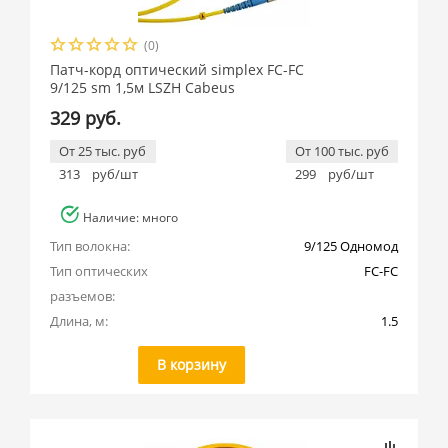
(0)
Патч-корд оптический simplex FC-FC
9/125 sm 1,5м LSZH Cabeus
329 руб.
От 25 тыс. руб
От 100 тыс. руб
313
руб/шт
299
руб/шт
Наличие: много
Тип волокна:
9/125 Одномод
Тип оптических 
FC-FC
разъемов:
Длина, м:
1.5
В корзину