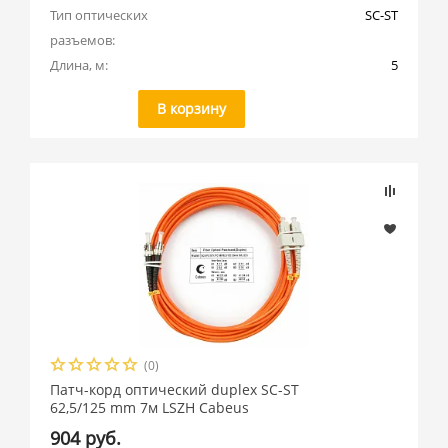
Длина, м
Тип оптических 
SC-ST
разъемов:
Длина, м:
5
В корзину
(0)
Патч-корд оптический duplex SC-ST
62,5/125 mm 7м LSZH Cabeus
904 руб.