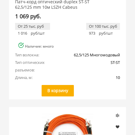
Патч-корд оптический duplex ST-ST
62,5/125 mm 10м LSZH Cabeus
1 069 руб.
От 25 тыс. руб
От 100 тыс. руб
1 016
руб/шт
973
руб/шт
Наличие: много
Тип волокна:
62,5/125 Многомодовый
Тип оптических 
ST-ST
разъемов:
Длина, м:
10
В корзину