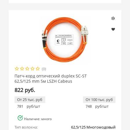
Подбор параметров
Розничная цена
(0)
Производитель
Патч-корд оптический duplex SC-ST
62,5/125 mm 5м LSZH Cabeus
Cabeus (
460
)
822 руб.
От 25 тыс. руб
От 100 тыс. руб
Тип волокна
781
руб/шт
748
руб/шт
Тип оптических разъемов
Наличие: много
Тип волокна:
62,5/125 Многомодовый