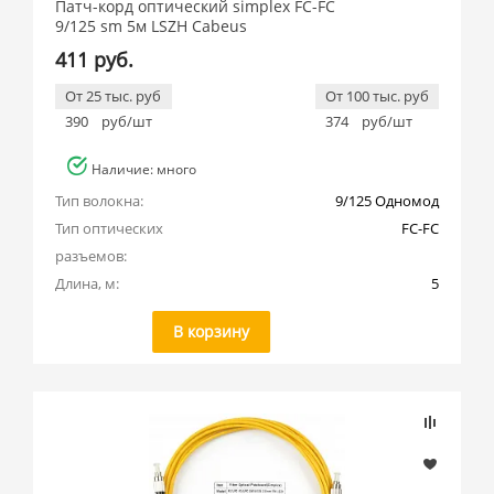
Патч-корд оптический simplex FC-FC
9/125 sm 5м LSZH Cabeus
411 руб.
От 25 тыс. руб
От 100 тыс. руб
390
руб/шт
374
руб/шт
Наличие: много
Тип волокна:
9/125 Одномод
Тип оптических 
FC-FC
разъемов:
Длина, м:
5
В корзину