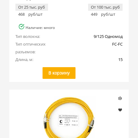
От 25 тыс. руб
От 100 тыс. руб
468
руб/шт
449
руб/шт
Наличие: много
Тип волокна:
9/125 Одномод
Тип оптических 
FC-FC
разъемов:
Длина, м:
15
В корзину