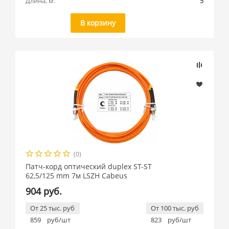
Длина, м:
5
В корзину
(0)
Патч-корд оптический duplex ST-ST
62,5/125 mm 7м LSZH Cabeus
904 руб.
От 25 тыс. руб
От 100 тыс. руб
859
руб/шт
823
руб/шт