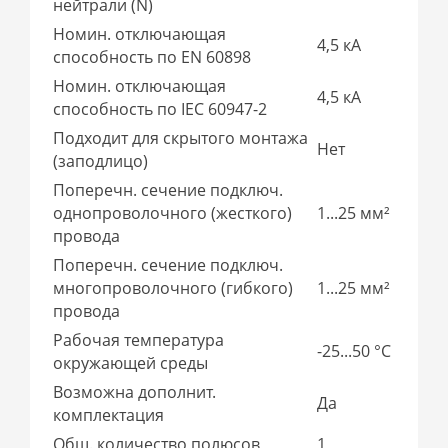
нейтрали (N)
Номин. отключающая
4,5 кА
способность по EN 60898
Номин. отключающая
4,5 кА
способность по IEC 60947-2
Подходит для скрытого монтажа
Нет
(заподлицо)
Поперечн. сечение подключ.
однопроволочного (жесткого)
1...25 мм²
провода
Поперечн. сечение подключ.
многопроволочного (гибкого)
1...25 мм²
провода
Рабочая температура
-25...50 °C
окружающей среды
Возможна дополнит.
Да
комплектация
Общ. количество полюсов
1