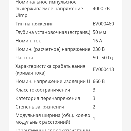
Номинальное импульсное
выдерживаемое напряжение
4000 кВ
Uimp
Тип напряжения
EV000460
Глубина установочная (встраив.)
50 мм
Номин. ток
16 А
Номин. (расчетное) напряжение
230 В
Частота
50...50 Гц
Характеристика срабатывания
EV000413
(кривая тока)
Номин. напряжение изоляции Ui
660 В
Класс токоограничения
3
Категория перенапряжения
3
Степень загрязнения
2
Модульная ширина (общ. кол-во
1
модульных расстояний)
Гарантийный срок эксплуатации,