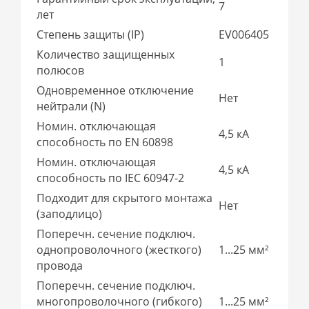
7
лет
Степень защиты (IP)
EV006405
Количество защищенных
1
полюсов
Одновременное отключение
Нет
нейтрали (N)
Номин. отключающая
4,5 кА
способность по EN 60898
Номин. отключающая
4,5 кА
способность по IEC 60947-2
Подходит для скрытого монтажа
Нет
(заподлицо)
Поперечн. сечение подключ.
однопроволочного (жесткого)
1...25 мм²
провода
Поперечн. сечение подключ.
многопроволочного (гибкого)
1...25 мм²