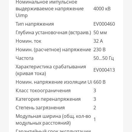
Номинальное импульсное
выдерживаемое напряжение
4000 кВ
Uimp
Тип напряжения
EV000460
Глубина установочная (встраив.)
50 мм
Номин. ток
32 А
Номин. (расчетное) напряжение
230 В
Частота
50...50 Гц
Характеристика срабатывания
EV000413
(кривая тока)
Номин. напряжение изоляции Ui
660 В
Класс токоограничения
3
Категория перенапряжения
3
Степень загрязнения
2
Модульная ширина (общ. кол-во
1
модульных расстояний)
Гарантийный срок эксплуатации,