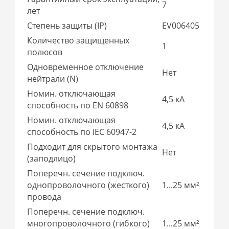
7
лет
Степень защиты (IP)
EV006405
Количество защищенных
1
полюсов
Одновременное отключение
Нет
нейтрали (N)
Номин. отключающая
4,5 кА
способность по EN 60898
Номин. отключающая
4,5 кА
способность по IEC 60947-2
Подходит для скрытого монтажа
Нет
(заподлицо)
Поперечн. сечение подключ.
однопроволочного (жесткого)
1...25 мм²
провода
Поперечн. сечение подключ.
многопроволочного (гибкого)
1...25 мм²