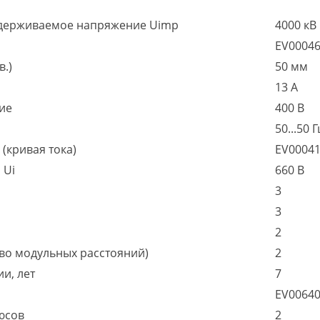
держиваемое напряжение Uimp
4000 кВ
EV0004
в.)
50 мм
13 А
ие
400 В
50...50 Г
(кривая тока)
EV0004
 Ui
660 В
3
3
2
во модульных расстояний)
2
и, лет
7
EV0064
юсов
2