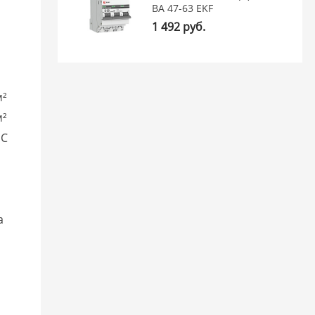
ВА 47-63 EKF
1 492 руб.
м²
м²
°C
a