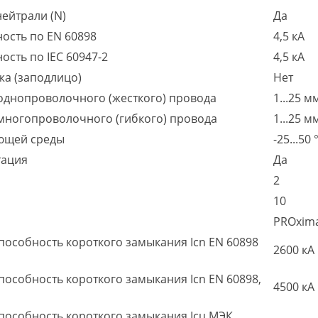
ейтрали (N)
Да
ость по EN 60898
4,5 кА
сть по IEC 60947-2
4,5 кА
жа (заподлицо)
Нет
однопроволочного (жесткого) провода
1...25 м
многопроволочного (гибкого) провода
1...25 м
ющей среды
-25...50 
тация
Да
2
10
PROxim
особность короткого замыкания Icn EN 60898
2600 кА
собность короткого замыкания Icn EN 60898,
4500 кА
особность короткого замыкания Icu МЭК