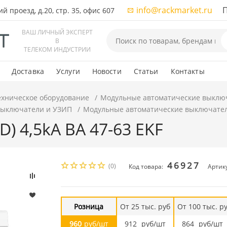
info@rackmarket.ru
ПН-
 проезд, д.20, стр. 35, офис 607
ВАШ ЛИЧНЫЙ ЭКСПЕРТ
В
ТЕЛЕКОМ ИНДУСТРИИ
Доставка
Услуги
Новости
Статьи
Контакты
ехническое оборудование
Модульные автоматические выклю
выключатели и УЗИП
Модульные автоматические выключате
(D) 4,5kA ВА 47-63 EKF
46927
(0)
Код товара:
Артик
Розница
От 25 тыс. руб
От 100 тыс. р
960
руб/шт
912
руб/шт
864
руб/шт