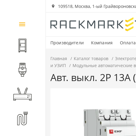
109518, Москва, 1-ый Грайвороновский
Каталог
товаров
Производители
Компания
Оплата
Шкафы и стойки
Главная
Каталог товаров
Электрот
и УЗИП
Модульные автоматические 
Компоненты СКС
Авт. выкл. 2P 13А 
Активное оборудование
Волоконно-оптические
компоненты