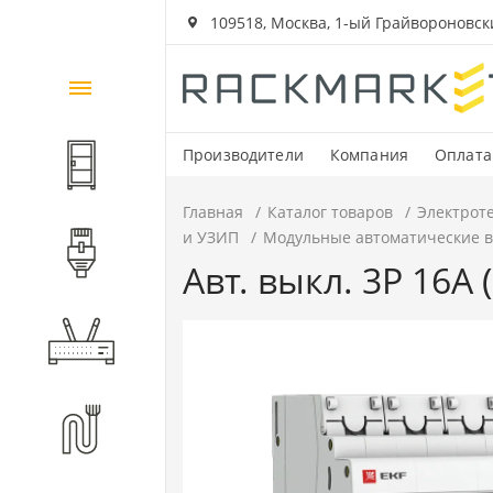
109518, Москва, 1-ый Грайвороновский
Каталог
товаров
Производители
Компания
Оплата
Шкафы и стойки
Главная
Каталог товаров
Электрот
и УЗИП
Модульные автоматические 
Компоненты СКС
Авт. выкл. 3P 16А 
Активное оборудование
Волоконно-оптические
компоненты