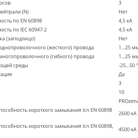
юсов
3
ейтрали (N)
Нет
ость по EN 60898
4,5 кА
сть по IEC 60947-2
4,5 кА
жа (заподлицо)
Нет
однопроволочного (жесткого) провода
1...25 м
многопроволочного (гибкого) провода
1...25 м
ющей среды
-25...50 
тация
Да
3
10
PROxim
особность короткого замыкания Icn EN 60898
2600 кА
собность короткого замыкания Icn EN 60898,
4500 кА