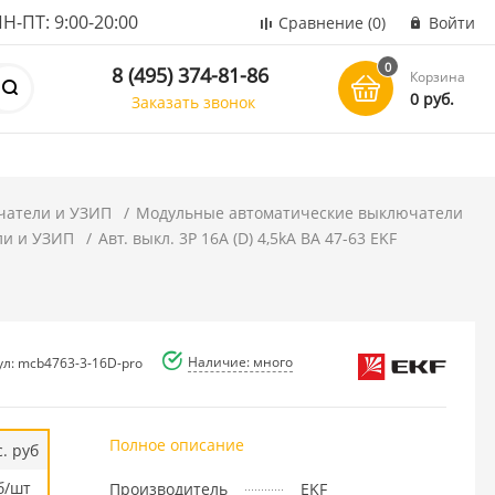
ПТ: 9:00-20:00
Сравнение
(0)
Войти
0
8 (495) 374-81-86
Корзина
0 руб.
Заказать звонок
чатели и УЗИП
Модульные автоматические выключатели
ли и УЗИП
Авт. выкл. 3P 16А (D) 4,5kA ВА 47-63 EKF
Наличие: много
ул: mcb4763-3-16D-pro
Полное описание
. руб
б/шт
Производитель
EKF