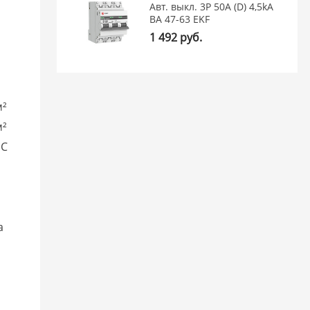
Авт. выкл. 3P 50А (D) 4,5kA
ВА 47-63 EKF
1 492 руб.
м²
м²
°C
a