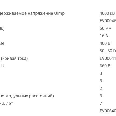
держиваемое напряжение Uimp
4000 кВ
EV0004
в.)
50 мм
16 А
ие
400 В
50...50 Г
(кривая тока)
EV0004
 Ui
660 В
3
3
2
во модульных расстояний)
3
и, лет
7
EV0064