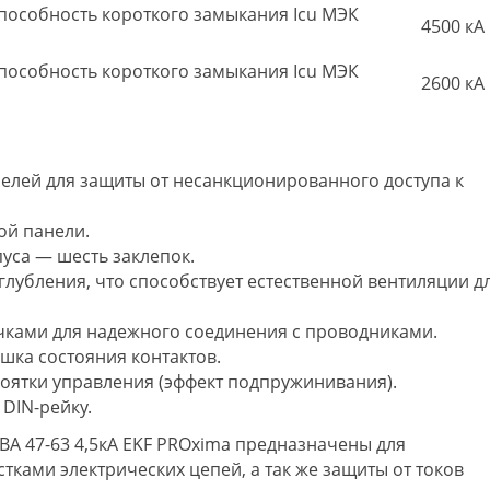
особность короткого замыкания Icu МЭК
4500 кА
особность короткого замыкания Icu МЭК
2600 кА
елей для защиты от несанкционированного доступа к
ой панели.
уса — шесть заклепок.
глубления, что способствует естественной вентиляции д
ечками для надежного соединения с проводниками.
шка состояния контактов.
коятки управления (эффект подпружинивания).
DIN-рейку.
А 47-63 4,5кА EKF PROxima предназначены для
тками электрических цепей, а так же защиты от токов