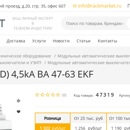
info@rackmarket.ru
ПН-
 проезд, д.20, стр. 35, офис 607
ВАШ ЛИЧНЫЙ ЭКСПЕРТ
В
ТЕЛЕКОМ ИНДУСТРИИ
Доставка
Услуги
Новости
Статьи
Контакты
ехническое оборудование
Модульные автоматические выклю
выключатели и УЗИП
Модульные автоматические выключате
(D) 4,5kA ВА 47-63 EKF
47319
(0)
Код товара:
Артик
Розница
От 25 тыс. руб
От 100 тыс
1 322
руб/шт
1 256
руб/шт
1 190
ру