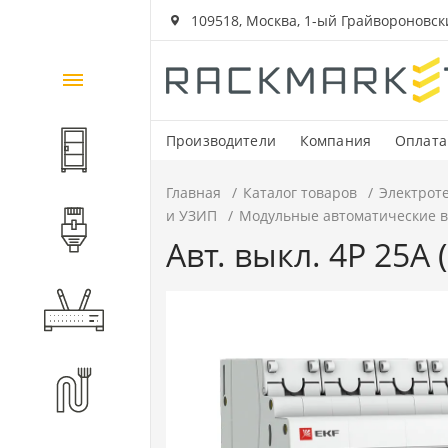
109518, Москва, 1-ый Грайвороновский
Каталог
товаров
Производители
Компания
Оплата
Шкафы и стойки
Главная
Каталог товаров
Электрот
и УЗИП
Модульные автоматические 
Компоненты СКС
Авт. выкл. 4P 25А 
Активное оборудование
Волоконно-оптические
компоненты