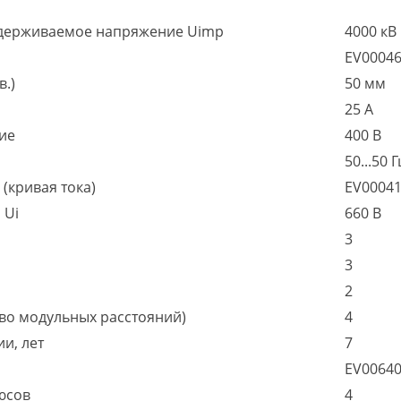
держиваемое напряжение Uimp
4000 кВ
EV0004
в.)
50 мм
25 А
ие
400 В
50...50 Г
(кривая тока)
EV0004
 Ui
660 В
3
3
2
во модульных расстояний)
4
и, лет
7
EV0064
юсов
4