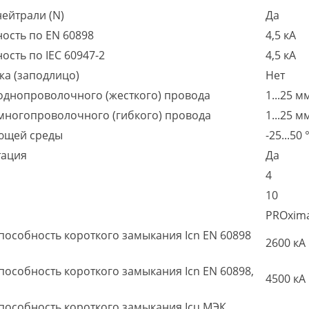
ейтрали (N)
Да
ость по EN 60898
4,5 кА
сть по IEC 60947-2
4,5 кА
жа (заподлицо)
Нет
однопроволочного (жесткого) провода
1...25 м
многопроволочного (гибкого) провода
1...25 м
ющей среды
-25...50 
тация
Да
4
10
PROxim
особность короткого замыкания Icn EN 60898
2600 кА
собность короткого замыкания Icn EN 60898,
4500 кА
особность короткого замыкания Icu МЭК