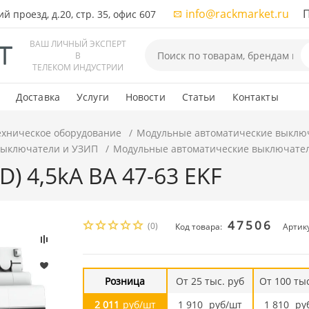
info@rackmarket.ru
ПН-
 проезд, д.20, стр. 35, офис 607
ВАШ ЛИЧНЫЙ ЭКСПЕРТ
В
ТЕЛЕКОМ ИНДУСТРИИ
Доставка
Услуги
Новости
Статьи
Контакты
ехническое оборудование
Модульные автоматические выклю
выключатели и УЗИП
Модульные автоматические выключате
(D) 4,5kA ВА 47-63 EKF
47506
(0)
Код товара:
Артик
Розница
От 25 тыс. руб
От 100 тыс
2 011
руб/шт
1 910
руб/шт
1 810
ру