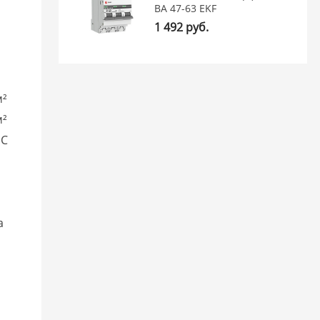
ВА 47-63 EKF
1 492 руб.
м²
м²
°C
a