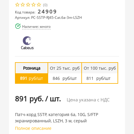
(0)
24909
Код товара:
Артикул: PC-SSTP-RJ45-Cat.6a-3m-LSZH
Наличие: много
Розница
От 25 тыс. руб
От 100 тыс. руб
891
руб/шт
846
руб/шт
811
руб/шт
891 руб.
/
шт.
Цена указана с НДС
Патч-корд SSTP, категория 6a, 10G, S/FTP
экранированный, LSZH, 3 м, серый
Полное описание