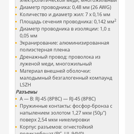
электролитической меди, многожильный
Диаметр проводника: 0,48 мм (26 AWG)
Количество и диаметр жил: 7 х 0,16 мм
2
Площадь сечения проводника: 0,142 мм
Диаметр проводника в изоляции: 1,0 ±
0,05 мм
Экранирование: алюминизированная
полиэстерная пленка
Дренажный провод: проволока из
луженой меди, многожильный
Материал внешней оболочки:
малодымный безгалогенный компаунд
LSZH
Разъемы
А — В: RJ-45 (8P8C) — RJ-45 (8P8C)
Пружинные контакты: фосфор-бронза с
напылением золотом 1,27 мкм (50µ")
поверх 2,54 мкм никелировки
Корпус разъемов: огнестойкий
поликарбонат (PC, UL 94V0)