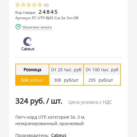
(0)
24845
Код товара:
Артикул: PC-UTP-RJ45-Cat.5e-3m-OR
Наличие: много
Розница
От 25 тыс. руб
От 100 тыс. руб
324
руб/шт
308
руб/шт
295
руб/шт
324 руб.
/
шт.
Цена указана с НДС
Патч-корд UTP, категория 5e, 3 м,
неэкранированный, оранжевый
Производитель
Cabeus