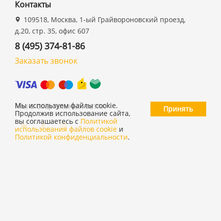
Контакты
109518, Москва, 1-ый Грайвороновский проезд,
д.20, стр. 35, офис 607
8 (495) 374-81-86
Заказать звонок
Мы в социальных сетях
Мы используем файлы cookie.
Принять
Продолжив использование сайта,
вы соглашаетесь с
Политикой
использования файлов cookie
и
Политикой конфиденциальности
.
©
ООО "19 ДЮЙМОВ"
,
2026
Политика конфиденциальности
Согласие на обработку персональных данных