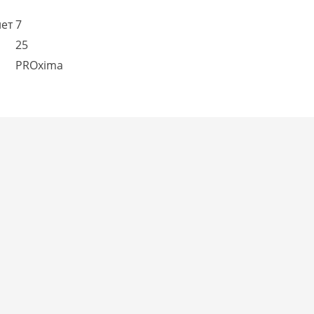
лет
7
25
PROxima