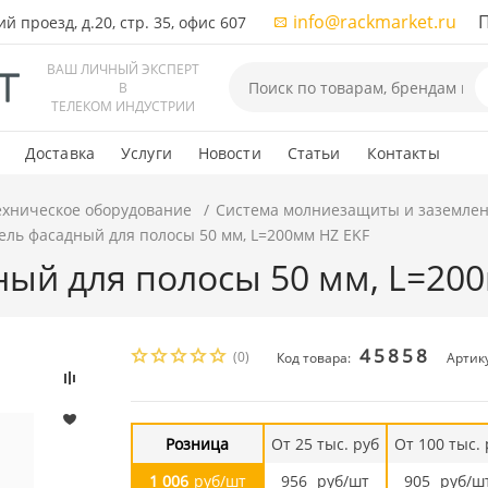
info@rackmarket.ru
ПН-
 проезд, д.20, стр. 35, офис 607
ВАШ ЛИЧНЫЙ ЭКСПЕРТ
В
ТЕЛЕКОМ ИНДУСТРИИ
Доставка
Услуги
Новости
Статьи
Контакты
ехническое оборудование
Система молниезащиты и заземле
ль фасадный для полосы 50 мм, L=200мм HZ EKF
ый для полосы 50 мм, L=20
45858
(0)
Код товара:
Артику
Розница
От 25 тыс. руб
От 100 тыс. 
1 006
руб/шт
956
руб/шт
905
руб/ш