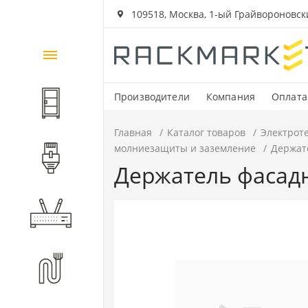
109518, Москва, 1-ый Грайвороновский
Каталог
товаров
Производители
Компания
Оплата
Шкафы и стойки
Главная
Каталог товаров
Электрот
молниезащиты и заземление
Держате
Компоненты СКС
Держатель фасадн
Активное оборудование
Волоконно-оптические
компоненты