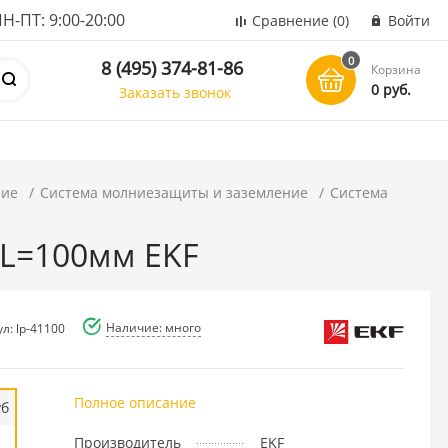
ПТ: 9:00-20:00
Сравнение
(0)
Войти
0
8 (495) 374-81-86
Корзина
0 руб.
Заказать звонок
ние
Система молниезащиты и заземление
Система
 L=100мм EKF
Наличие: много
л: lp-41100
Полное описание
уб
Производитель
EKF