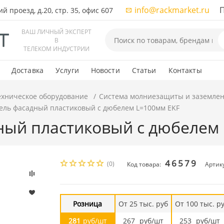
info@rackmarket.ru
ПН-
 проезд, д.20, стр. 35, офис 607
ВАШ ЛИЧНЫЙ ЭКСПЕРТ
В
ТЕЛЕКОМ ИНДУСТРИИ
Доставка
Услуги
Новости
Статьи
Контакты
ехническое оборудование
Система молниезащиты и заземле
ель фасадный пластиковый с дюбелем L=100мм EKF
ный пластиковый с дюбелем
46579
(0)
Код товара:
Артику
Розница
От 25 тыс. руб
От 100 тыс. р
281
руб/шт
267
руб/шт
253
руб/шт