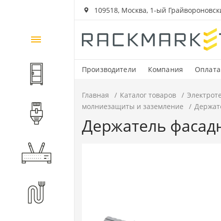
109518, Москва, 1-ый Грайвороновский
Каталог
товаров
Производители
Компания
Оплата
Шкафы и стойки
Главная
Каталог товаров
Электрот
молниезащиты и заземление
Держат
Компоненты СКС
Держатель фасад
Активное оборудование
Волоконно-оптические
компоненты