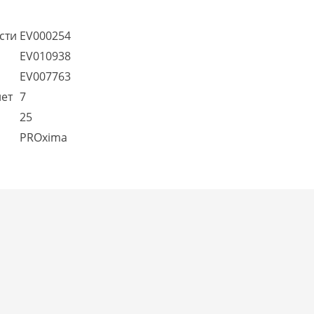
сти
EV000254
EV010938
EV007763
лет
7
25
PROxima