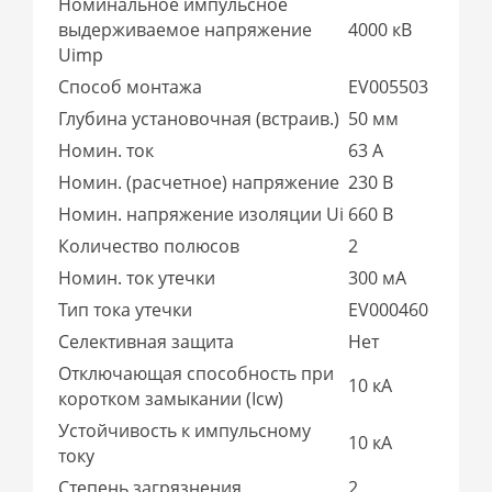
Номинальное импульсное
выдерживаемое напряжение
4000 кВ
Uimp
Способ монтажа
EV005503
Глубина установочная (встраив.)
50 мм
Номин. ток
63 А
Номин. (расчетное) напряжение
230 В
Номин. напряжение изоляции Ui
660 В
Количество полюсов
2
Номин. ток утечки
300 мА
Тип тока утечки
EV000460
Селективная защита
Нет
Отключающая способность при
10 кА
коротком замыкании (Icw)
Устойчивость к импульсному
10 кА
току
Степень загрязнения
2