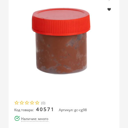
(0)
40571
Код товара:
Артикул: gc-cg98
Наличие: много