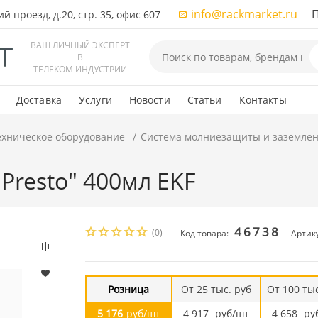
info@rackmarket.ru
ПН-
 проезд, д.20, стр. 35, офис 607
ВАШ ЛИЧНЫЙ ЭКСПЕРТ
В
ТЕЛЕКОМ ИНДУСТРИИ
Доставка
Услуги
Новости
Статьи
Контакты
ехническое оборудование
Система молниезащиты и заземле
Presto" 400мл EKF
46738
(0)
Код товара:
Артику
Розница
От 25 тыс. руб
От 100 тыс
5 176
руб/шт
4 917
руб/шт
4 658
ру