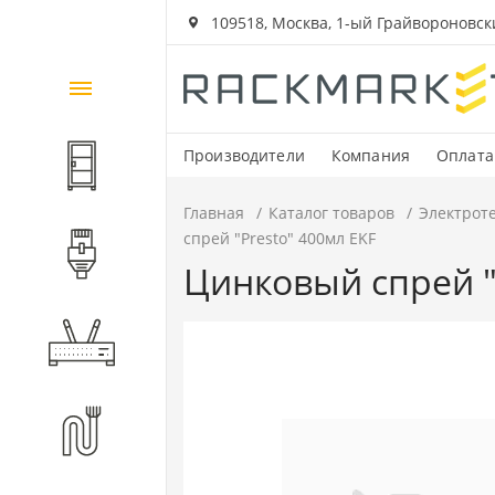
109518, Москва, 1-ый Грайвороновский
Каталог
товаров
Производители
Компания
Оплата
Шкафы и стойки
Главная
Каталог товаров
Электрот
спрей "Presto" 400мл EKF
Компоненты СКС
Цинковый спрей "
Активное оборудование
Волоконно-оптические
компоненты