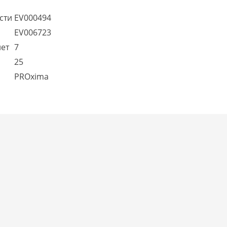
сти
EV000494
EV006723
лет
7
25
PROxima