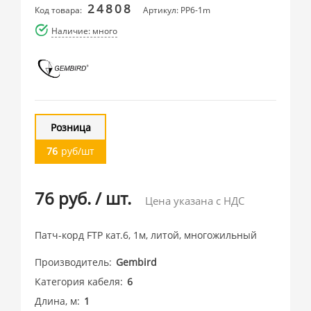
24808
Код товара:
Артикул: PP6-1m
Наличие: много
Розница
76
руб/шт
76 руб.
/
шт.
Цена указана с НДС
Патч-корд FTP кат.6, 1м, литой, многожильный
Производитель
Gembird
Категория кабеля
6
Длина, м
1