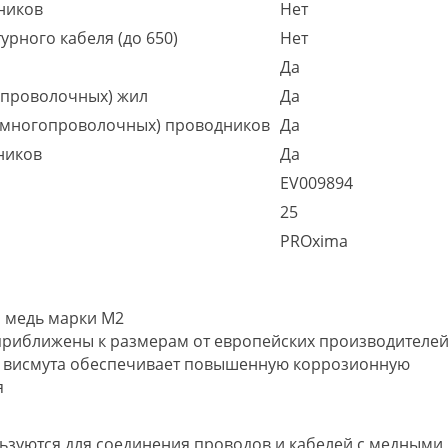
ников
Нет
рного кабеля (до 650)
Нет
Да
опроволочных) жил
Да
(многопроволочных) проводников
Да
ников
Да
EV009894
25
PROxima
я медь марки М2
 приближены к размерам от европейских производителе
и висмута обеспечивает повышенную коррозионную
я
ьзуются для соединения проводов и кабелей с медными