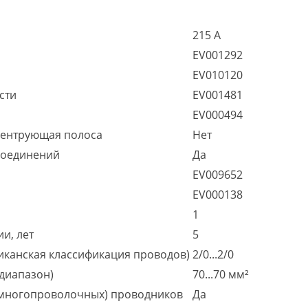
215 А
EV001292
EV010120
сти
EV001481
EV000494
центрующая полоса
Нет
соединений
Да
EV009652
EV000138
1
и, лет
5
иканская классификация проводов)
2/0...2/0
диапазон)
70...70 мм²
(многопроволочных) проводников
Да