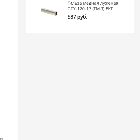
Гильза медная луженая
GTY-120-17 (ГМЛ) EKF
587 руб.
й
 и