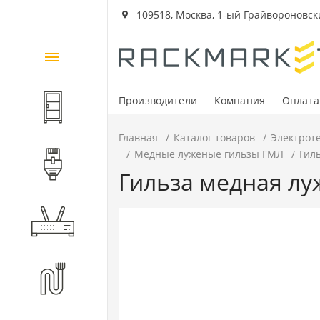
109518, Москва, 1-ый Грайвороновский
Каталог
товаров
Производители
Компания
Оплата
Шкафы и стойки
Главная
Каталог товаров
Электрот
Медные луженые гильзы ГМЛ
Гил
Компоненты СКС
Гильза медная лу
Активное оборудование
Волоконно-оптические
компоненты