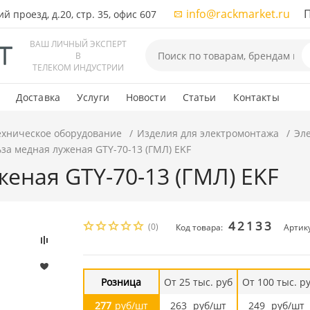
info@rackmarket.ru
ПН-
 проезд, д.20, стр. 35, офис 607
ВАШ ЛИЧНЫЙ ЭКСПЕРТ
В
ТЕЛЕКОМ ИНДУСТРИИ
Доставка
Услуги
Новости
Статьи
Контакты
ехническое оборудование
Изделия для электромонтажа
Эл
ьза медная луженая GTY-70-13 (ГМЛ) EKF
женая GTY-70-13 (ГМЛ) EKF
42133
(0)
Код товара:
Артику
Розница
От 25 тыс. руб
От 100 тыс. р
277
руб/шт
263
руб/шт
249
руб/шт