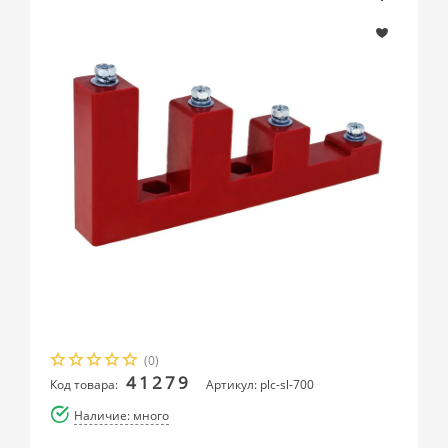
(0)
41279
Код товара:
Артикул: plc-sl-700
Наличие: много