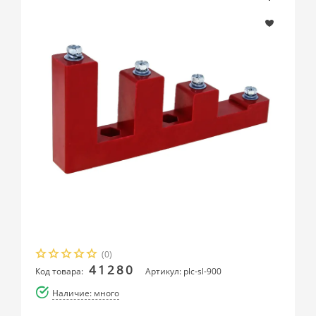
(0)
41280
Код товара:
Артикул: plc-sl-900
Наличие: много