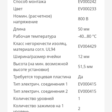
Способ монтажа
EV000242
Цвет
EV000233
Номин. (расчетное)
800 В
напряжение
Длина
50 мм
Рабочая температура
-40...80 °C
Класс негорючести изоляц.
EV004429
материала согл. UL94
Ширина/размер ячейки
12 мм
Высота (на мин. возможной
51,5 мм
высоте установки)
Требуется торцевая пластина
Да
Тип электрич. соединения 1
EV000415
Тип электрич. соединения 2
EV000415
Количество уровней
1
Количество зажимов на 1
2
уровень