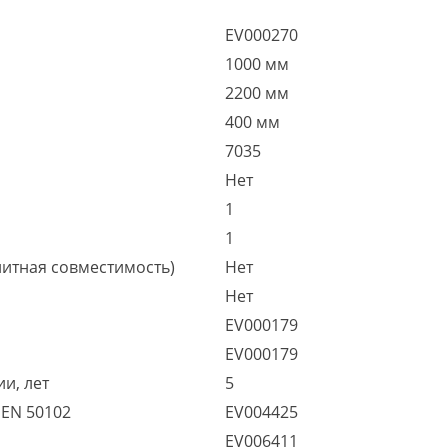
EV000270
1000 мм
2200 мм
400 мм
7035
Нет
1
1
итная совместимость)
Нет
Нет
EV000179
EV000179
и, лет
5
 EN 50102
EV004425
EV006411