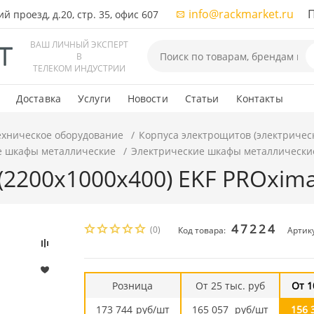
info@rackmarket.ru
ПН-
 проезд, д.20, стр. 35, офис 607
ВАШ ЛИЧНЫЙ ЭКСПЕРТ
В
ТЕЛЕКОМ ИНДУСТРИИ
Доставка
Услуги
Новости
Статьи
Контакты
ехническое оборудование
Корпуса электрощитов (электричес
е шкафы металлические
Электрические шкафы металлически
 (2200x1000x400) EKF PROxim
47224
(0)
Код товара:
Артик
Розница
От 25 тыс. руб
От 1
173 744
руб/шт
165 057
руб/шт
156 