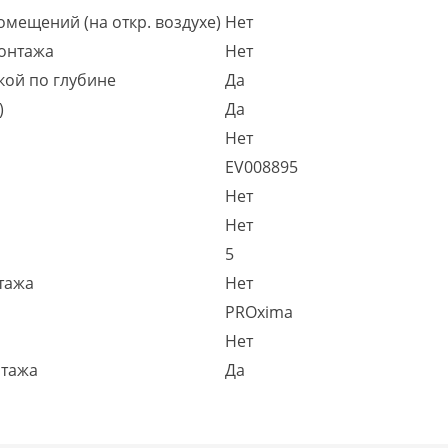
омещений (на откр. воздухе)
Нет
монтажа
Нет
кой по глубине
Да
)
Да
Нет
EV008895
Нет
Нет
5
тажа
Нет
PROxima
Нет
нтажа
Да