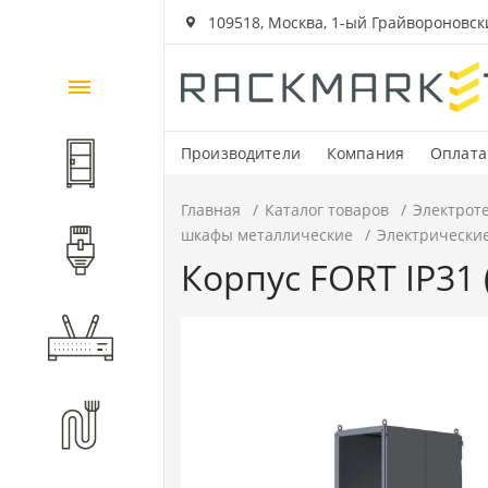
109518, Москва, 1-ый Грайвороновский
Каталог
товаров
Производители
Компания
Оплата
Шкафы и стойки
Главная
Каталог товаров
Электрот
шкафы металлические
Электрически
Компоненты СКС
Корпус FORT IP31
Активное оборудование
Волоконно-оптические
компоненты