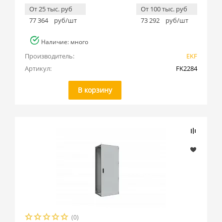
От 25 тыс. руб
От 100 тыс. руб
77 364
руб/шт
73 292
руб/шт
Наличие: много
Производитель:
EKF
Артикул:
FK2284
В корзину
(0)