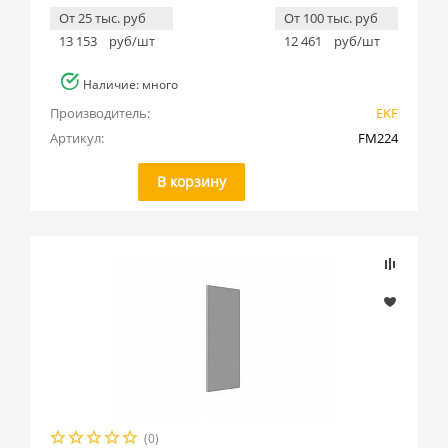
От 25 тыс. руб
От 100 тыс. руб
13 153
руб/шт
12 461
руб/шт
Наличие: много
Производитель:
EKF
Артикул:
FM224
В корзину
(0)