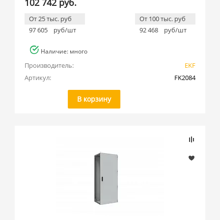
102 742 руб.
От 25 тыс. руб
От 100 тыс. руб
97 605
руб/шт
92 468
руб/шт
Наличие: много
Производитель:
EKF
Артикул:
FK2084
В корзину