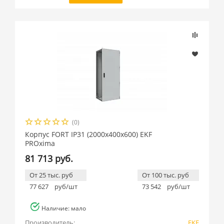
(0)
Корпус FORT IP31 (2000x400x600) EKF
PROxima
81 713 руб.
От 25 тыс. руб
От 100 тыс. руб
77 627
руб/шт
73 542
руб/шт
Наличие: мало
Производитель:
EKF