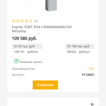
(0)
Корпус FORT IP54 (1800x800x600) EKF
PROxima
109 580 руб.
От 25 тыс. руб
От 100 тыс. руб
104 101
руб/шт
98 622
руб/шт
Наличие: много
Производитель:
EKF
Артикул:
FK1886G
В корзину