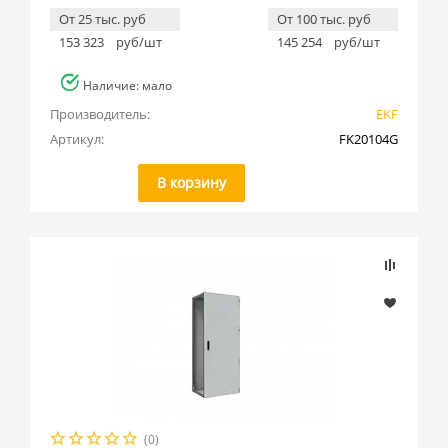
От 25 тыс. руб
От 100 тыс. руб
153 323
руб/шт
145 254
руб/шт
Наличие: мало
Производитель:
EKF
Артикул:
FK20104G
В корзину
(0)