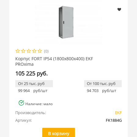
(0)
Корпус FORT IP54 (1800x800x400) EKF
PROxima
105 225 руб.
От 25 тыс. руб
От 100 тыс. руб
99 964
руб/шт
94 703
руб/шт
Наличие: мало
Производитель:
EKF
Артикул:
FK1884G
В корзину