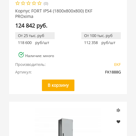
(0)
Корпус FORT IP54 (1800x800x800) EKF
PROxima
124 842 руб.
От 25 тыс. руб
От 100 тыс. руб
118 600
руб/шт
112 358
руб/шт
Наличие: много
Производитель:
EKF
Артикул:
FK1888G
В корзину