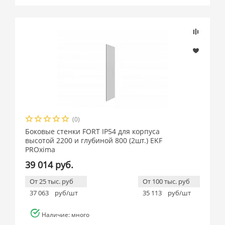
Подбор параметров
Розничная цена
(0)
Производитель
Боковые стенки FORT IP54 для корпуса
высотой 2200 и глубиной 800 (2шт.) EKF
EKF (
42
)
PROxima
39 014 руб.
От 25 тыс. руб
От 100 тыс. руб
37 063
руб/шт
35 113
руб/шт
Наличие: много