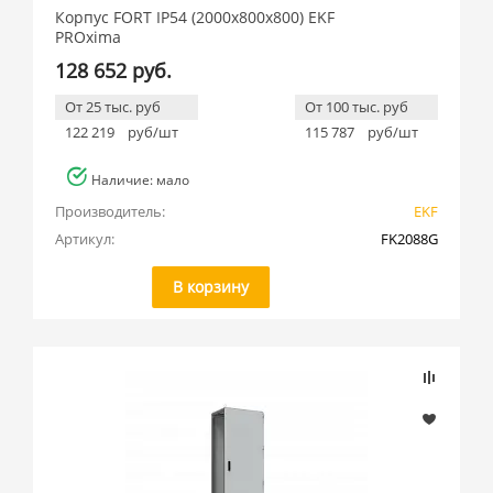
Корпус FORT IP54 (2000x800x800) EKF
PROxima
128 652 руб.
От 25 тыс. руб
От 100 тыс. руб
122 219
руб/шт
115 787
руб/шт
Наличие: мало
Производитель:
EKF
Артикул:
FK2088G
В корзину