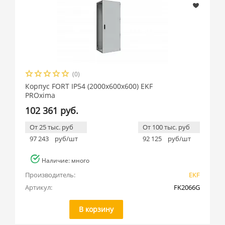
(0)
Корпус FORT IP54 (2000x600x600) EKF
PROxima
102 361 руб.
От 25 тыс. руб
От 100 тыс. руб
97 243
руб/шт
92 125
руб/шт
Наличие: много
Производитель:
EKF
Артикул:
FK2066G
В корзину