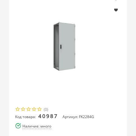
(0)
40987
Код товара:
Артикул: FK2284G
Наличие: много