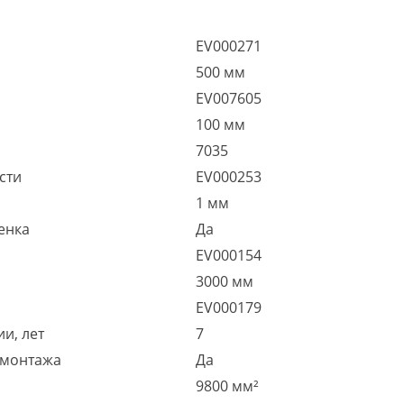
EV000271
500 мм
EV007605
100 мм
7035
сти
EV000253
1 мм
енка
Да
EV000154
3000 мм
EV000179
и, лет
7
 монтажа
Да
9800 мм²