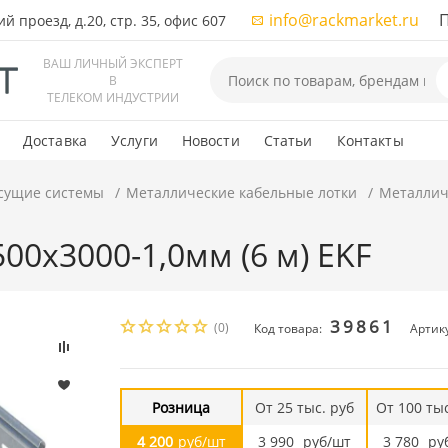
info@rackmarket.ru
ПН-
 проезд, д.20, стр. 35, офис 607
ВАШ ЛИЧНЫЙ ЭКСПЕРТ
В
ТЕЛЕКОМ ИНДУСТРИИ
Доставка
Услуги
Новости
Статьи
Контакты
сущие системы
Металлические кабельные лотки
Металлич
00х3000-1,0мм (6 м) EKF
39861
(0)
Код товара:
Артик
Розница
От 25 тыс. руб
От 100 тыс
4 200
руб/шт
3 990
руб/шт
3 780
ру