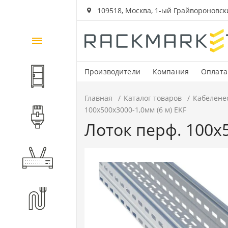
109518, Москва, 1-ый Грайвороновский
Каталог
товаров
Производители
Компания
Оплата
Шкафы и стойки
Главная
Каталог товаров
Кабелене
100х500х3000-1,0мм (6 м) EKF
Компоненты СКС
Лоток перф. 100х5
Активное оборудование
Волоконно-оптические
компоненты