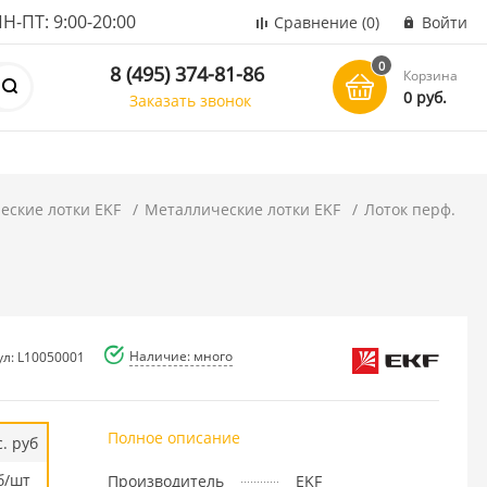
ПТ: 9:00-20:00
Сравнение
(0)
Войти
0
8 (495) 374-81-86
Корзина
0 руб.
Заказать звонок
еские лотки EKF
Металлические лотки EKF
Лоток перф.
Наличие: много
ул: L10050001
Полное описание
. руб
б/шт
Производитель
EKF