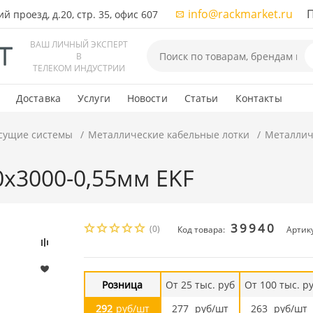
info@rackmarket.ru
ПН-
 проезд, д.20, стр. 35, офис 607
ВАШ ЛИЧНЫЙ ЭКСПЕРТ
В
ТЕЛЕКОМ ИНДУСТРИИ
Доставка
Услуги
Новости
Статьи
Контакты
сущие системы
Металлические кабельные лотки
Металлич
0х3000-0,55мм EKF
39940
(0)
Код товара:
Артику
Розница
От 25 тыс. руб
От 100 тыс. р
292
руб/шт
277
руб/шт
263
руб/шт