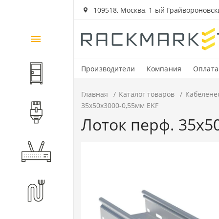
109518, Москва, 1-ый Грайвороновский
Каталог
товаров
Производители
Компания
Оплата
Шкафы и стойки
Главная
Каталог товаров
Кабелене
35х50х3000-0,55мм EKF
Компоненты СКС
Лоток перф. 35х5
Активное оборудование
Волоконно-оптические
компоненты