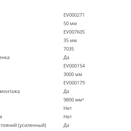
EV000271
50 мм
EV007605
35 мм
7035
енка
Да
EV000154
3000 мм
EV000179
 монтажа
Да
9800 мм²
Нет
я
Нет
тояний (усиленный)
Да