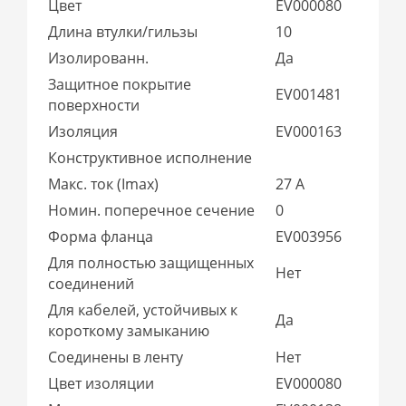
Цвет
EV000080
Длина втулки/гильзы
10
Изолированн.
Да
Защитное покрытие
EV001481
поверхности
Изоляция
EV000163
Конструктивное исполнение
Макс. ток (Imax)
27 А
Номин. поперечное сечение
0
Форма фланца
EV003956
Для полностью защищенных
Нет
соединений
Для кабелей, устойчивых к
Да
короткому замыканию
Соединены в ленту
Нет
Цвет изоляции
EV000080