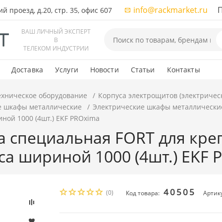
info@rackmarket.ru
ПН-
 проезд, д.20, стр. 35, офис 607
ВАШ ЛИЧНЫЙ ЭКСПЕРТ
В
ТЕЛЕКОМ ИНДУСТРИИ
Доставка
Услуги
Новости
Статьи
Контакты
ехническое оборудование
Корпуса электрощитов (электричес
е шкафы металлические
Электрические шкафы металлически
ной 1000 (4шт.) EKF PROxima
а специальная FORT для кре
са шириной 1000 (4шт.) EKF 
40505
(0)
Код товара:
Артик