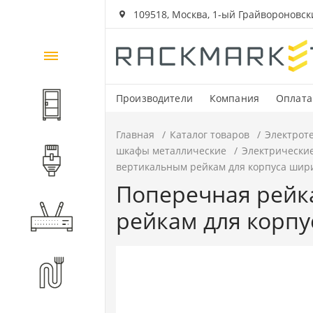
109518, Москва, 1-ый Грайвороновский
Каталог
товаров
Производители
Компания
Оплата
Шкафы и стойки
Главная
Каталог товаров
Электрот
шкафы металлические
Электрически
Компоненты СКС
вертикальным рейкам для корпуса шири
Поперечная рейк
рейкам для корпу
Активное оборудование
Волоконно-оптические
компоненты