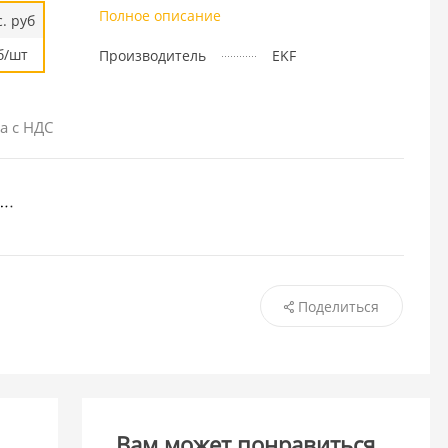
Полное описание
. руб
б/шт
Производитель
EKF
а с НДС
Поделиться
Вам может понравиться