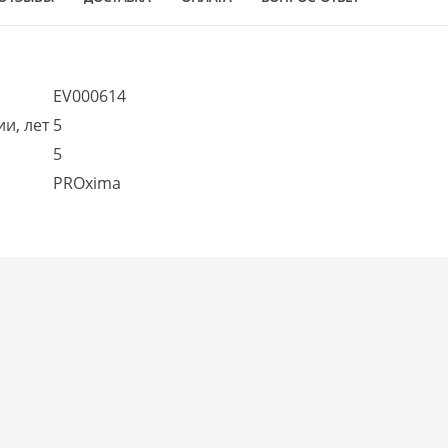
EV000614
и, лет
5
5
PROxima