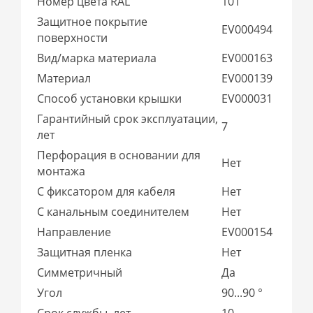
Номер цвета RAL
101
Защитное покрытие
EV000494
поверхности
Вид/марка материала
EV000163
Материал
EV000139
Способ установки крышки
EV000031
Гарантийный срок эксплуатации,
7
лет
Перфорация в основании для
Нет
монтажа
С фиксатором для кабеля
Нет
С канальным соединителем
Нет
Направление
EV000154
Защитная пленка
Нет
Симметричный
Да
Угол
90...90 °
Срок службы, лет
10