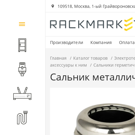
109518, Москва, 1-ый Грайвороновский
Каталог
товаров
Производители
Компания
Оплата
Шкафы и стойки
Главная
Каталог товаров
Электрот
аксессуары к ним
Сальники герметич
Компоненты СКС
Сальник металлич
Активное оборудование
Волоконно-оптические
компоненты