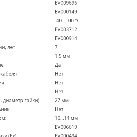
EV009696
EV000149
-40...100 °C
EV003712
EV000914
и, лет
7
1,5 мм
ие
Да
 кабеля
Нет
ия
Нет
Нет
. диаметр гайки)
27 мм
ьник
Нет
ом:
10...14 мм
EV006619
зу (Ex)
EV000494