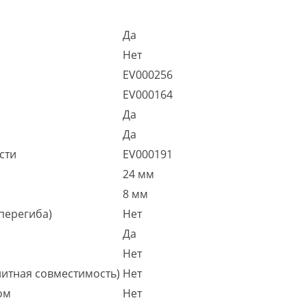
Да
Нет
EV000256
EV000164
Да
Да
сти
EV000191
24 мм
8 мм
 перегиба)
Нет
Да
Нет
итная совместимость)
Нет
ом
Нет