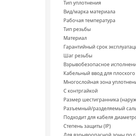
Тип уплотнения
Вид/марка материала
Рабочая температура
Тип резьбы
Материал
Гарантийный срок эксплуатаци
Шаг резьбы
Взрывобезопасное исполнен
Кабельный ввод для плоского
Многослойная зона уплотнен
С контргайкой
Размер шестигранника (наруж
Разъемный/разделяемый сал
Подходит для кабеля диаметр
Степень защиты (IP)
Для взрывоопасной зоны по га