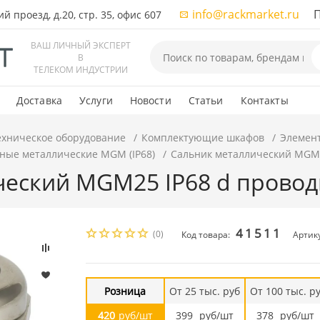
info@rackmarket.ru
ПН-
 проезд, д.20, стр. 35, офис 607
ВАШ ЛИЧНЫЙ ЭКСПЕРТ
В
ТЕЛЕКОМ ИНДУСТРИИ
Доставка
Услуги
Новости
Статьи
Контакты
ехническое оборудование
Комплектующие шкафов
Элемен
ные металлические MGM (IP68)
Сальник металлический MGM2
еский MGM25 IP68 d провод
41511
(0)
Код товара:
Артик
Розница
От 25 тыс. руб
От 100 тыс. р
420
руб/шт
399
руб/шт
378
руб/шт