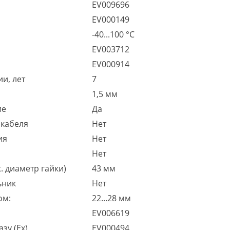
EV009696
EV000149
-40...100 °C
EV003712
EV000914
и, лет
7
1,5 мм
ие
Да
 кабеля
Нет
ия
Нет
Нет
. диаметр гайки)
43 мм
ьник
Нет
ом:
22...28 мм
EV006619
зу (Ex)
EV000494