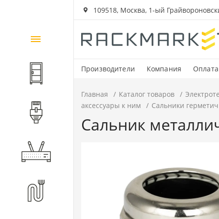
109518, Москва, 1-ый Грайвороновский
Каталог
товаров
Производители
Компания
Оплата
Шкафы и стойки
Главная
Каталог товаров
Электрот
аксессуары к ним
Сальники герметич
Компоненты СКС
Сальник металлич
Активное оборудование
Волоконно-оптические
компоненты