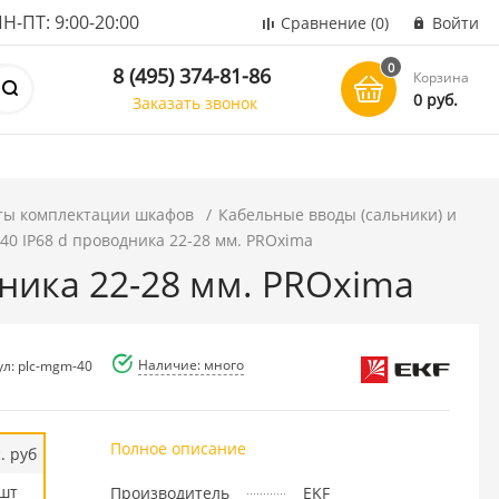
ПТ: 9:00-20:00
Сравнение
(0)
Войти
0
8 (495) 374-81-86
Корзина
0 руб.
Заказать звонок
ты комплектации шкафов
Кабельные вводы (сальники) и
0 IP68 d проводника 22-28 мм. PROxima
ника 22-28 мм. PROxima
Наличие: много
ул: plc-mgm-40
Полное описание
. руб
шт
Производитель
EKF