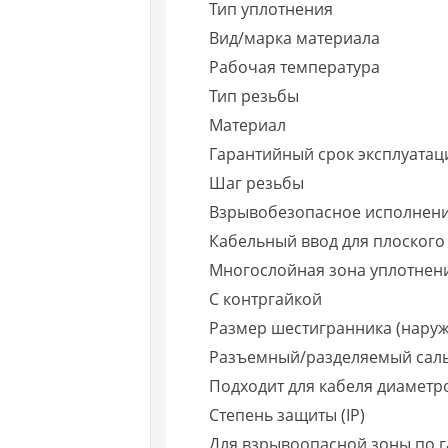
Тип уплотнения
Вид/марка материала
Рабочая температура
Тип резьбы
Материал
Гарантийный срок эксплуатаци
Шаг резьбы
Взрывобезопасное исполнен
Кабельный ввод для плоского
Многослойная зона уплотнен
С контргайкой
Размер шестигранника (наруж
Разъемный/разделяемый сал
Подходит для кабеля диаметр
Степень защиты (IP)
Для взрывоопасной зоны по га