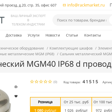
info@rackmarket.ru
ПН-
 проезд, д.20, стр. 35, офис 607
ВАШ ЛИЧНЫЙ ЭКСПЕРТ
В
ТЕЛЕКОМ ИНДУСТРИИ
Доставка
Услуги
Новости
Статьи
Контакты
ехническое оборудование
Комплектующие шкафов
Элемен
ные металлические MGM (IP68)
Сальник металлический MGM4
еский MGM40 IP68 d провод
41515
(0)
Код товара:
Артик
Розница
От 25 тыс. руб
От 100 тыс
1 080
руб/шт
1 026
руб/шт
972
руб/