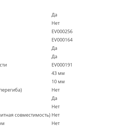
Да
Нет
EV000256
EV000164
Да
Да
сти
EV000191
43 мм
10 мм
 перегиба)
Нет
Да
Нет
итная совместимость)
Нет
ом
Нет