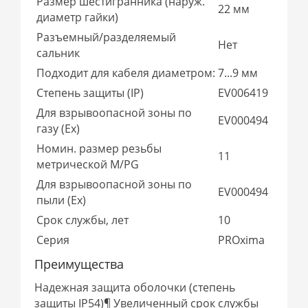
Размер шестигранника (наруж.
22 мм
диаметр гайки)
Разъемный/разделяемый
Нет
сальник
Подходит для кабеля диаметром:
7...9 мм
Степень защиты (IP)
EV006419
Для взрывоопасной зоны по
EV000494
газу (Ex)
Номин. размер резьбы
11
метрической M/PG
Для взрывоопасной зоны по
EV000494
пыли (Ex)
Срок службы, лет
10
Серия
PROxima
Преимущества
Надежная защита оболочки (степень
защиты IP54)¶ Увеличенный срок службы