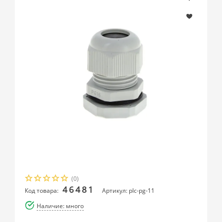
(0)
46481
Код товара:
Артикул: plc-pg-11
Наличие: много