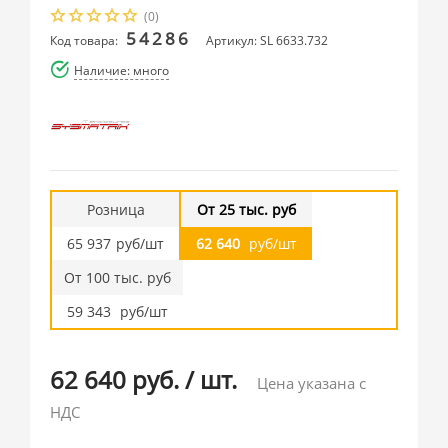
(0)
54286
Код товара:
Артикул: SL 6633.732
Наличие: много
Розница
От 25 тыс. руб
65 937
руб/шт
62 640
руб/шт
От 100 тыс. руб
59 343
руб/шт
62 640 руб.
/
шт.
Цена указана с
НДС