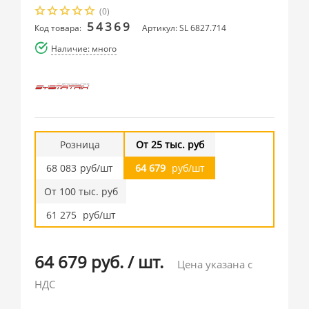
(0)
54369
Код товара:
Артикул: SL 6827.714
Наличие: много
Розница
От 25 тыс. руб
68 083
руб/шт
64 679
руб/шт
От 100 тыс. руб
61 275
руб/шт
64 679 руб.
/
шт.
Цена указана с
НДС